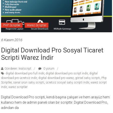
ücretli
temalar,
wordpress
temaları,
PHP Scriptler
Warez Scriptler
php
temaları,
theme
6 Kasım 2016
download
Digital Download Pro Sosyal Ticaret
sitesi.
Scripti Warez İndir
Gönderen: kralscript
0 yorum
digital download pro full indir
,
digital download pro script indir
,
digital
download pro ücretsiz indir
,
digital download pro warez
,
görsel satış scripti
,
Php
Scriptler
,
sanal ürün satış scripti
,
ücretsiz sosyal satış scripti indir
,
warez script
indir
,
warez scriptler
Digital Download Pro scripti, kendi başına çalışan ve hem arayüz hem
kullanıcı hem de admin paneli olan bir scripttir. Digital Download Pro,
adından da