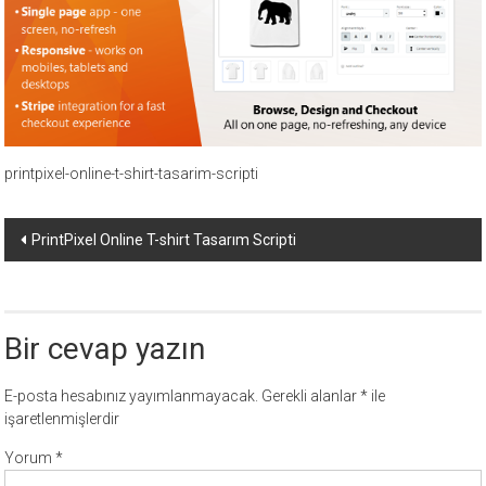
ücretli
temalar,
wordpress
temaları,
php
temaları,
theme
printpixel-online-t-shirt-tasarim-scripti
download
sitesi.
Yazı
PrintPixel Online T-shirt Tasarım Scripti
dolaşımı
Bir cevap yazın
E-posta hesabınız yayımlanmayacak.
Gerekli alanlar
*
ile
işaretlenmişlerdir
Yorum
*