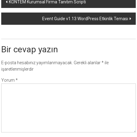
Yazı
KONTEM Kurumsal Firma Tanıtım Scripti
dolaşımı
Event Guide v1.13 WordPress Etkinlik Teması
Bir cevap yazın
E-posta hesabınız yayımlanmayacak.
Gerekli alanlar
*
ile
işaretlenmişlerdir
Yorum
*