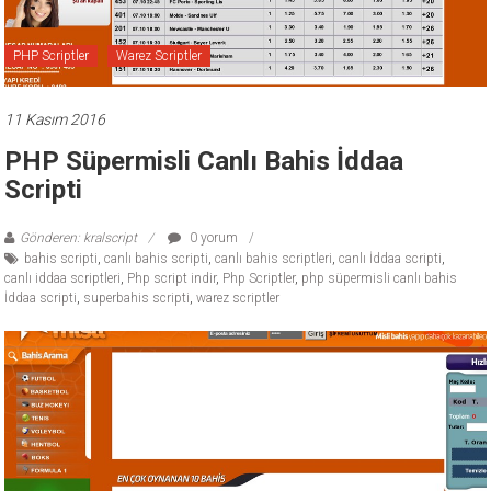
ücretli
temalar,
PHP Scriptler
Warez Scriptler
wordpress
temaları,
11 Kasım 2016
php
temaları,
PHP Süpermisli Canlı Bahis İddaa
theme
Scripti
download
sitesi.
Gönderen: kralscript
0 yorum
bahis scripti
,
canlı bahis scripti
,
canlı bahis scriptleri
,
canlı İddaa scripti
,
canlı iddaa scriptleri
,
Php script indir
,
Php Scriptler
,
php süpermisli canlı bahis
İddaa scripti
,
superbahis scripti
,
warez scriptler