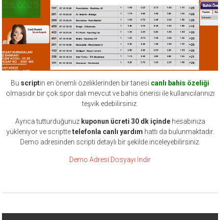
Bu
script
in en önemli özeliklerinden bir tanesi
canlı bahis özeliği
olmasıdır bir çok spor dalı mevcut ve bahis önerisi ile kullanıcılarınızı
teşvik edebilirsiniz.
Ayrıca tutturduğunuz
kuponun ücreti 30 dk içinde
hesabınıza
yükleniyor ve scriptte
telefonla canlı yardım
hattı da bulunmaktadır.
Demo adresinden scripti detaylı bir şekilde inceleyebilirsiniz.
Demo Adresi
Dosyayı İndir