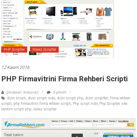
ücretli
temalar,
wordpress
temaları,
php
temaları,
theme
PHP Scriptler
Warez Scriptler
download
sitesi.
12 Kasım 2016
PHP Firmavitrini Firma Rehberi Scripti
Gönderen: kralscript
0 yorum
dizin scripti
,
dizin scripti indir
,
dizin scripti php
,
dizin scriptleri
,
firma rehberi
scripti
,
php firmavitrini firma rehberi scripti
,
Php script indir
,
Php Scriptler
,
site
tanıtım scripti php
,
warez scriptler