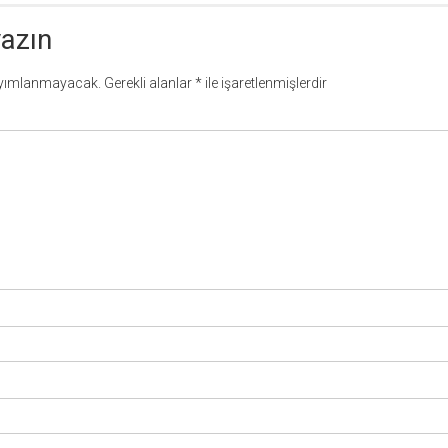
yazın
ayımlanmayacak.
Gerekli alanlar
*
ile işaretlenmişlerdir