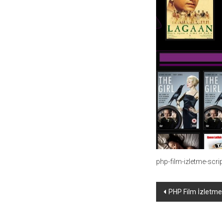
temaları,
theme
download
sitesi.
php-film-izletme-scrip
Yazı
PHP Film İzletme 
dolaşımı