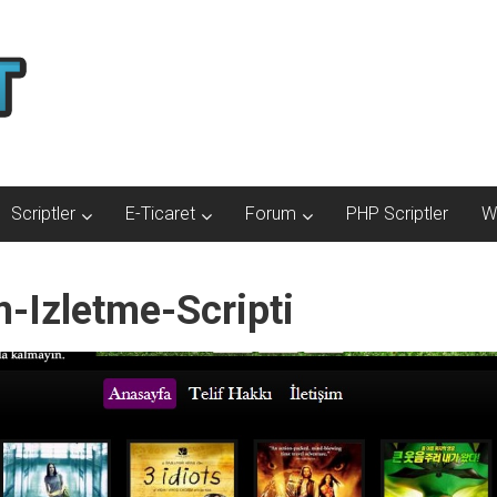
Scriptler
E-Ticaret
Forum
PHP Scriptler
W
-Izletme-Scripti