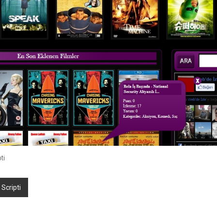
ti
Scripti