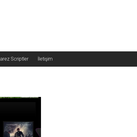
arez Scriptler
İletişim