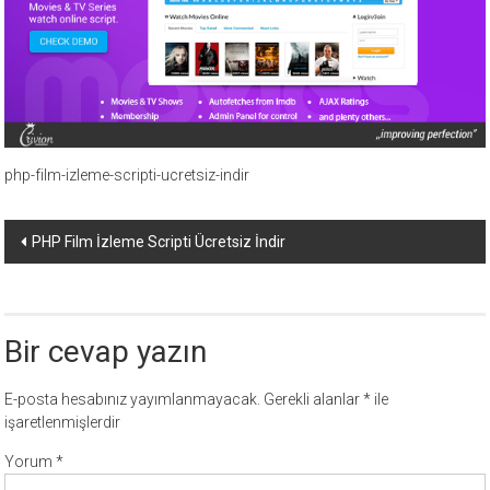
ücretli
temalar,
wordpress
temaları,
php
temaları,
theme
php-film-izleme-scripti-ucretsiz-indir
download
sitesi.
Yazı
PHP Film İzleme Scripti Ücretsiz İndir
dolaşımı
Bir cevap yazın
E-posta hesabınız yayımlanmayacak.
Gerekli alanlar
*
ile
işaretlenmişlerdir
Yorum
*