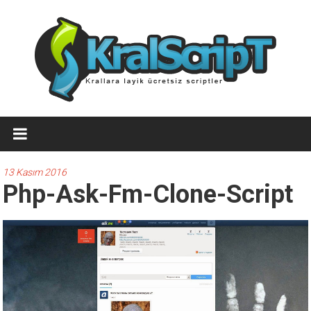
İçeriğe
geç
Ücretsiz
WordPress
Temaları,Ücretsiz
13 Kasım 2016
Php-Ask-Fm-Clone-Script
Script
Kralscript.com
sayfamızda
profesyonel
scriptler,
ücretsiz
temalar,