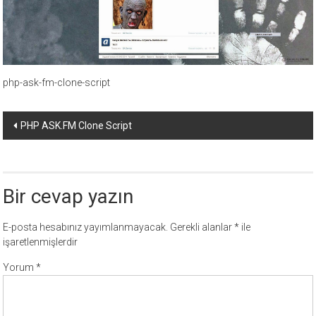
ücretli
temalar,
wordpress
temaları,
php
php-ask-fm-clone-script
temaları,
theme
Yazı
PHP ASK.FM Clone Script
download
dolaşımı
sitesi.
Bir cevap yazın
E-posta hesabınız yayımlanmayacak.
Gerekli alanlar
*
ile
işaretlenmişlerdir
Yorum
*