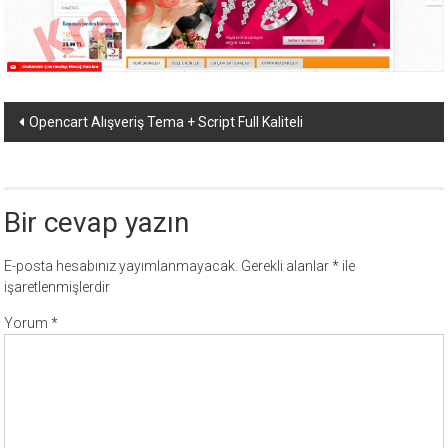
ücretli
temalar,
wordpress
temaları,
php
Yazı
Opencart Alışveriş Tema + Script Full Kaliteli
temaları,
dolaşımı
theme
download
sitesi.
Bir cevap yazın
E-posta hesabınız yayımlanmayacak.
Gerekli alanlar
*
ile
işaretlenmişlerdir
Yorum
*