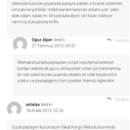
sitenizde bulunan piyasada parayla satılan e-ticaret sistemleri
ioncube ile şifrelidir. milleti kandırmanın bir anlamı yok. satın
alan adam salak mı. biri parayla alıyor. biri hazır indiriyor.
varmı üç kuruşa beş köfte.
Oğuz Alper
dedi ki:
Cevapla
27 Temmuz 2015, 04:32
Merhaba burada paylaşılan script veya tema herkesin
bunları alabilecek gücü olmaya bilir onlar için hazırlanmış
bir site zaten burası şuanda siteden en ufak kazancımız
yoktur ve paylaştığımız tüm içerikler sitemizi ilgilendirir.
Cevapla
antalya
dedi ki:
18 Aralık 2015, 02:26
Güzel paylaşım kurumdum fakat Kargo Metodu kısmında