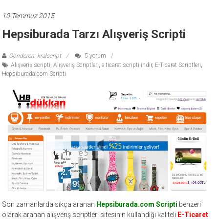
ücretli
10 Temmuz 2015
temalar,
wordpress
Hepsiburada Tarzı Alışveriş Scripti
temaları,
php
Gönderen: kralscript
5 yorum
Alışveriş scripti
,
Alışveriş Scriptleri
,
e ticaret scripti indir
,
E-Ticaret Scriptleri
,
temaları,
Hepsiburada.com Scripti
theme
download
sitesi.
Son zamanlarda sıkça aranan
Hepsiburada.com Scripti
benzeri
olarak aranan alışveriş scriptleri sitesinin kullandığı kaliteli
E-Ticaret