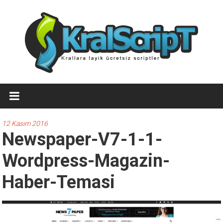
İçeriğe
geç
Ücretsiz
WordPress
Temaları,Ücretsiz
12 Kasım 2016
Newspaper-V7-1-1-
Script
Wordpress-Magazin-
Kralscript.com
sayfamızda
Haber-Temasi
profesyonel
scriptler,
ücretsiz
temalar,