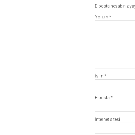
E-posta hesabınız y
Yorum
*
İsim
*
E-posta
*
İnternet sitesi