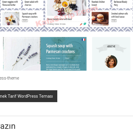
ress-theme
mek Tarif WordPress Teması
yazın