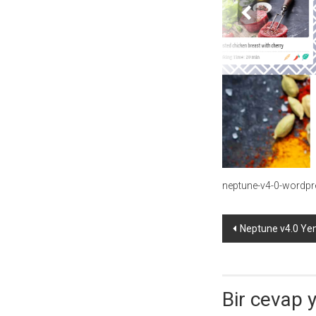
temaları,
theme
download
sitesi.
neptune-v4-0-wordp
Yazı
Neptune v4.0 Ye
dolaşımı
Bir cevap 