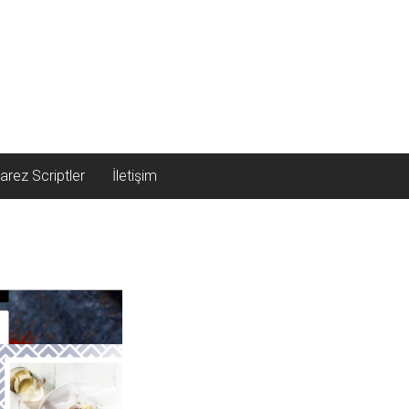
arez Scriptler
İletişim