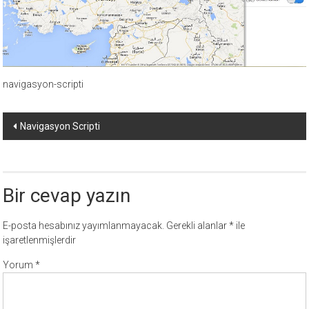
ücretli
temalar,
wordpress
temaları,
php
navigasyon-scripti
temaları,
theme
Yazı
download
Navigasyon Scripti
sitesi.
dolaşımı
Bir cevap yazın
E-posta hesabınız yayımlanmayacak.
Gerekli alanlar
*
ile
işaretlenmişlerdir
Yorum
*