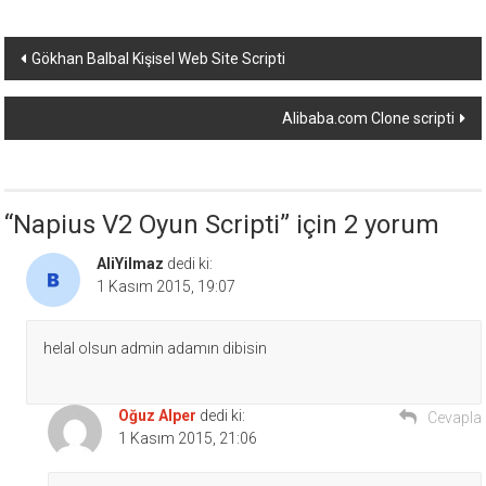
Yazı
Gökhan Balbal Kişisel Web Site Scripti
dolaşımı
Alibaba.com Clone scripti
“
Napius V2 Oyun Scripti
” için 2 yorum
AliYilmaz
dedi ki:
1 Kasım 2015, 19:07
helal olsun admin adamın dibisin
Oğuz Alper
dedi ki:
Cevapla
1 Kasım 2015, 21:06