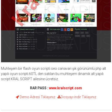
Muhteşem bir flash oyun scripti seo canavarı şık görünümlü php alt
yapılı oyun scripti.60TL den satılan bu muhteşem dinamik alt yapılı
script KRAL SCRİPT ailesine ücretsiz.
RAR PASS :
www.kralscript.com
Demo Adresi
Tıklayınız
Dosyayı indir
Tıklayınız