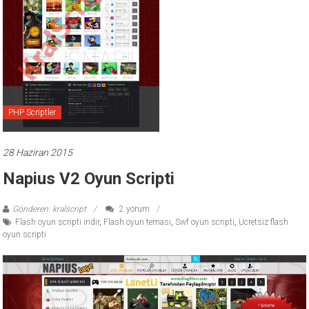
ücretli
temalar,
wordpress
temaları,
php
temaları,
theme
PHP Scriptler
download
sitesi.
28 Haziran 2015
Napius V2 Oyun Scripti
Gönderen: kralscript
2 yorum
Flash oyun scripti indir
,
Flash oyun teması
,
Swf oyun scripti
,
Ücretsiz flash
oyun scripti