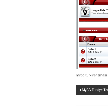
temaları,
theme
download
sitesi.
mybb-turkiye-temasi
Yazı
MyBB Türkiye Te
dolaşımı