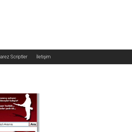
arez Scriptler
İletişim