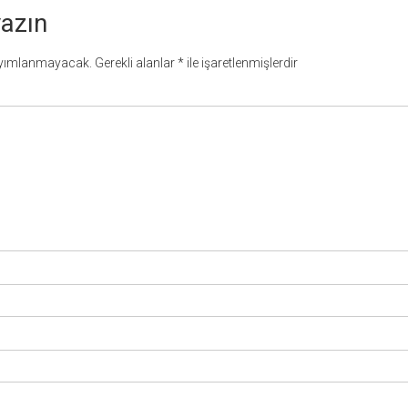
yazın
ayımlanmayacak.
Gerekli alanlar
*
ile işaretlenmişlerdir