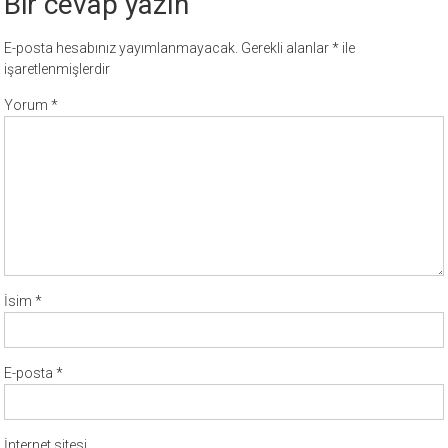
Bir cevap yazın
E-posta hesabınız yayımlanmayacak.
Gerekli alanlar
*
ile
işaretlenmişlerdir
Yorum
*
İsim
*
E-posta
*
İnternet sitesi