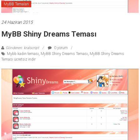
MyBB Temaları
ücretli
temalar,
wordpress
24 Haziran 2015
temaları,
MyBB Shiny Dreams Teması
php
temaları,
Gönderen: kralscript
0 yorum
theme
Mybb kadın teması
,
MyBB Shiny Dreams Teması
,
MyBB Shiny Dreams
download
Teması ücretsiz indir
sitesi.