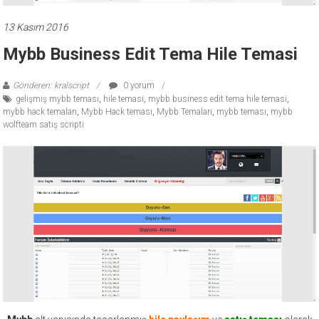
ücretli
temalar,
13 Kasım 2016
wordpress
Mybb Business Edit Tema Hile Temasi
temaları,
php
Gönderen: kralscript
0 yorum
temaları,
gelişmiş mybb teması
,
hile temasi
,
mybb business edit tema hile temasi
,
theme
mybb hack temaları
,
Mybb Hack teması
,
Mybb Temaları
,
mybb teması
,
mybb
wolfteam satış scripti
download
sitesi.