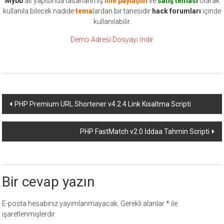
Mybb
alt yapısında tasarlanmış
hile paylaşım
ve
satış teması
olarak
kullanıla bilecek nadide
tema
lardan bir tanesidir
hack forumları
içinde
kullanılabilir.
Demo Adresi
Dosyayı İndir
Yazı
PHP Premium URL Shortener v4.2.4 Link Kısaltma Scripti
dolaşımı
PHP FastMatch v2.0 İddaa Tahmin Scripti
Bir cevap yazın
E-posta hesabınız yayımlanmayacak.
Gerekli alanlar
*
ile
işaretlenmişlerdir