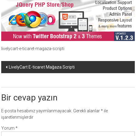
ücretli
temalar,
wordpress
temaları,
php
temaları,
theme
livelycart-e-ticaret-magaza-scripti
download
sitesi.
Yazı
LivelyCart E-ticaret Mağaza Scripti
dolaşımı
Bir cevap yazın
E-posta hesabınız yayımlanmayacak.
Gerekli alanlar
*
ile
işaretlenmişlerdir
Yorum
*