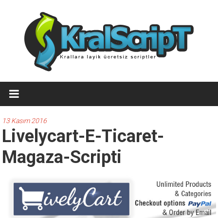
İçeriğe
geç
Ücretsiz
WordPress
Temaları,Ücretsiz
13 Kasım 2016
Livelycart-E-Ticaret-
Script
Magaza-Scripti
Kralscript.com
sayfamızda
profesyonel
scriptler,
ücretsiz
temalar,