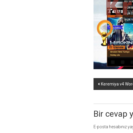
temaları,
theme
download
sitesi.
Yazı
Keremiya v4 Word
dolaşımı
Bir cevap 
E-posta hesabınız y