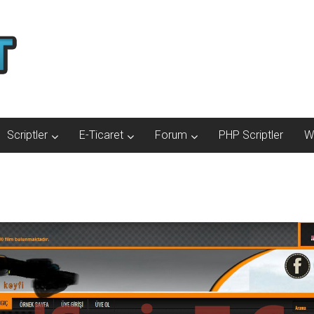
Scriptler
E-Ticaret
Forum
PHP Scriptler
W