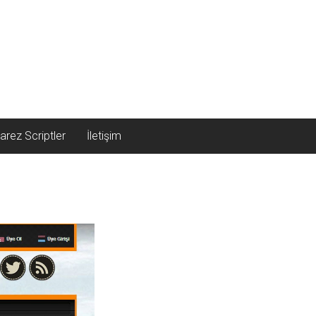
arez Scriptler
İletişim