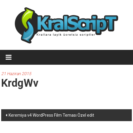
İçeriğe
geç
Ücretsiz
WordPress
Temaları,Ücretsiz
21 Haziran 2015
KrdgWv
Script
Kralscript.com
sayfamızda
profesyonel
Yazı
Keremiya v4 WordPress Film Teması Özel edit
scriptler,
dolaşımı
ücretsiz
temalar,