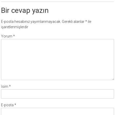
ücretli
Bir cevap yazın
temalar,
wordpress
E-posta hesabınız yayımlanmayacak.
Gerekli alanlar
*
ile
temaları,
işaretlenmişlerdir
php
temaları,
Yorum
*
theme
download
sitesi.
İsim
*
E-posta
*