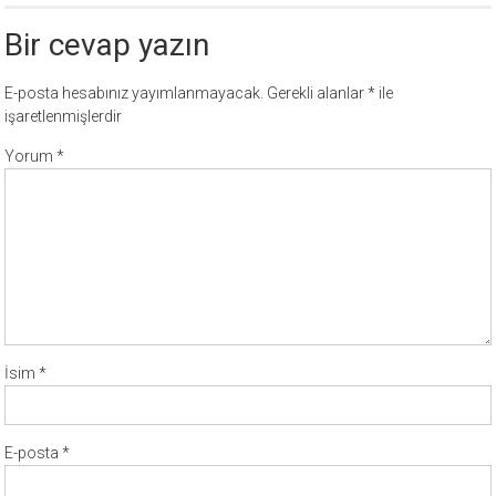
ücretli
Bir cevap yazın
temalar,
wordpress
E-posta hesabınız yayımlanmayacak.
Gerekli alanlar
*
ile
temaları,
işaretlenmişlerdir
php
temaları,
Yorum
*
theme
download
sitesi.
İsim
*
E-posta
*