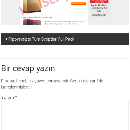
ücretli
temalar,
wordpress
temaları,
php
Yazı
temaları,
Flippyscripts Tüm Scriptleri Full Pack
theme
dolaşımı
download
sitesi.
Bir cevap yazın
E-posta hesabınız yayımlanmayacak.
Gerekli alanlar
*
ile
işaretlenmişlerdir
Yorum
*