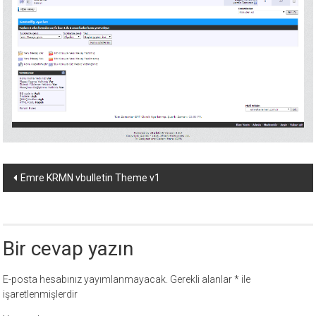
ücretli
temalar,
wordpress
temaları,
php
temaları,
theme
download
sitesi.
Yazı
Emre KRMN vbulletin Theme v1
dolaşımı
Bir cevap yazın
E-posta hesabınız yayımlanmayacak.
Gerekli alanlar
*
ile
işaretlenmişlerdir