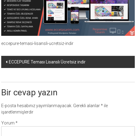
ücretli
temalar,
wordpress
temaları,
php
temaları,
eccepure-temasi-lisansli-ucretsiz-indir
theme
download
Yazı
ECCEPURE Teması Lisanslı Ücretsiz indir
sitesi.
dolaşımı
Bir cevap yazın
E-posta hesabınız yayımlanmayacak.
Gerekli alanlar
*
ile
işaretlenmişlerdir
Yorum
*