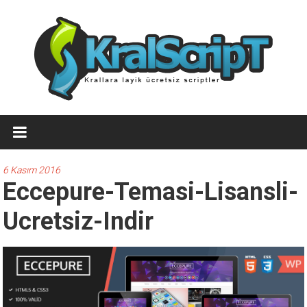
İçeriğe
geç
Ücretsiz
WordPress
Temaları,Ücretsiz
6 Kasım 2016
Eccepure-Temasi-Lisansli-
Script
Ucretsiz-Indir
Kralscript.com
sayfamızda
profesyonel
scriptler,
ücretsiz
temalar,