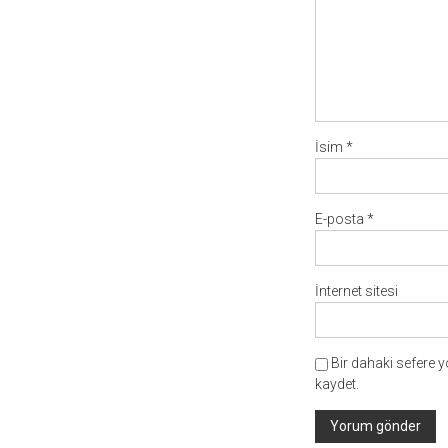
İsim
*
E-posta
*
İnternet sitesi
Bir dahaki sefere 
kaydet.