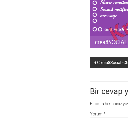
temaları,
theme
download
sitesi.
Yazı
Creea8Social -Cha
dolaşımı
Bir cevap 
E-posta hesabınız y
Yorum
*