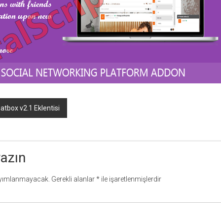
tbox v2.1 Eklentisi
yazın
ayımlanmayacak.
Gerekli alanlar
*
ile işaretlenmişlerdir