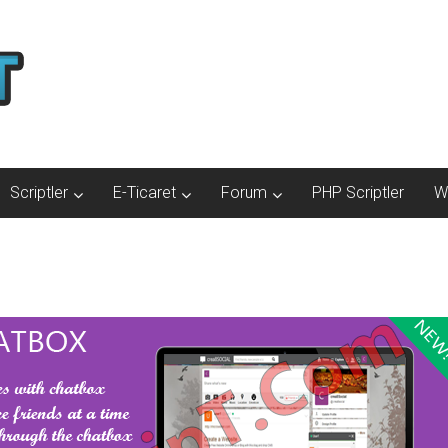
Scriptler
E-Ticaret
Forum
PHP Scriptler
W