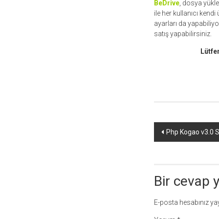
BeDrive
, dosya yükle
ile her kullanıcı kend
ayarları da yapabiliy
satış yapabilirsiniz.
Lütfe
Yazı
Php Kogao v3.0 Se
dolaşımı
Bir cevap 
E-posta hesabınız y