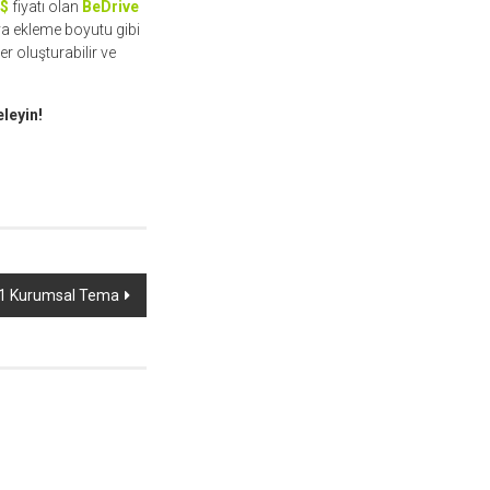
$
fiyatı olan
BeDrive
sya ekleme boyutu gibi
er oluşturabilir ve
leyin!
.1 Kurumsal Tema