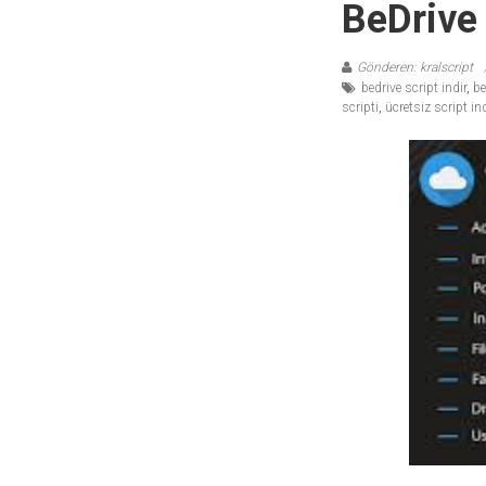
BeDrive
temaları,
theme
download
Gönderen: kralscript
sitesi.
bedrive script indir
,
be
scripti
,
ücretsiz script ind