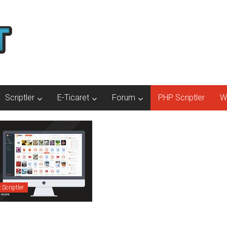
Scriptler
E-Ticaret
Forum
PHP Scriptler
W
Scriptler