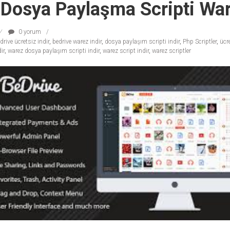
 Dosya Paylaşma Scripti War
0 yorum
drive ücretsiz indir
,
bedrive warez indir
,
dosya paylaşım scripti indir
,
Php Scriptler
,
ücr
ir
,
warez dosya paylaşım scripti indir
,
warez script indir
,
warez scriptler