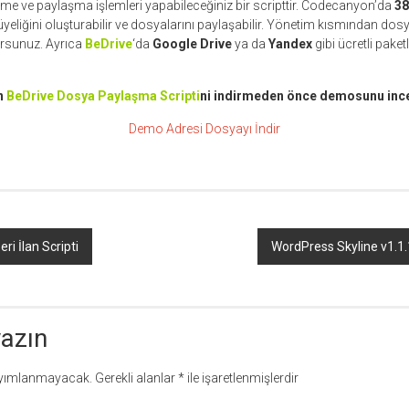
me ve paylaşma işlemleri yapabileceğiniz bir scripttir. Codecanyon’da
38
i üyeliğini oluşturabilir ve dosyalarını paylaşabilir. Yönetim kısmından do
orsunuz. Ayrıca
BeDrive
‘da
Google Drive
ya da
Yandex
gibi ücretli paketl
n
BeDrive Dosya Paylaşma Scripti
ni indirmeden önce demosunu ince
Demo Adresi
Dosyayı İndir
ri İlan Scripti
WordPress Skyline v1.1
yazın
ayımlanmayacak.
Gerekli alanlar
*
ile işaretlenmişlerdir