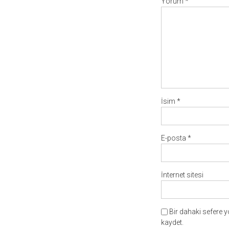
Yorum
*
İsim
*
E-posta
*
İnternet sitesi
Bir dahaki sefere 
kaydet.