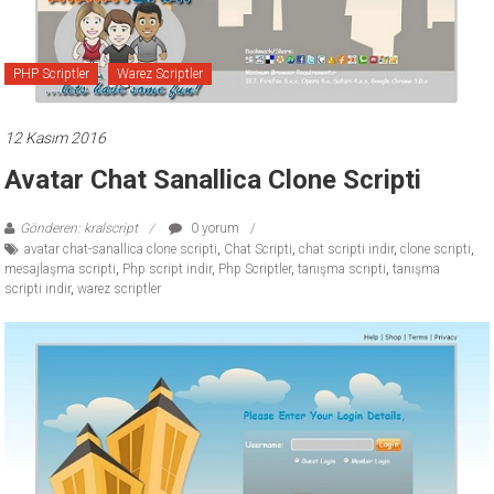
ücretli
temalar,
wordpress
PHP Scriptler
Warez Scriptler
temaları,
php
12 Kasım 2016
temaları,
Avatar Chat Sanallica Clone Scripti
theme
download
sitesi.
Gönderen: kralscript
0 yorum
avatar chat-sanallica clone scripti
,
Chat Scripti
,
chat scripti indir
,
clone scripti
,
mesajlaşma scripti
,
Php script indir
,
Php Scriptler
,
tanışma scripti
,
tanışma
scripti indir
,
warez scriptler