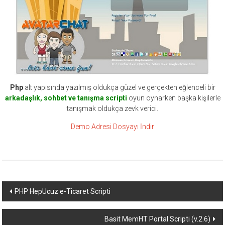
Php
alt yapısında yazılmış oldukça güzel ve gerçekten eğlenceli bir
arkadaşlık, sohbet ve tanışma scripti
oyun oynarken başka kişilerle
tanışmak oldukça zevk verici.
Demo Adresi
Dosyayı İndir
Yazı
PHP HepUcuz e-Ticaret Scripti
dolaşımı
Basit MemHT Portal Scripti (v.2.6)